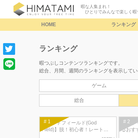
暇な人集まれ！
ひとりでみんなで楽しく暇
HOME
ランキング
ランキング
暇つぶしコンテンツランキングです。
総合、月間、週間のランキングを表示してい
ゲーム
総合
# 1
# 2
【ゴッドフィールド(God
【片手
Field)】脱！初心者！レート
るおす
2000を超えるための攻略知識3
リをご