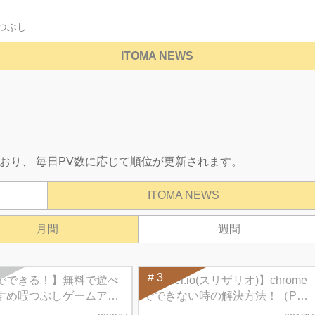
つぶし
ITOMA NEWS
おり、 毎日PV数に応じて順位が更新されます。
ITOMA NEWS
月間
週間
# 3
でできる！】無料で遊べ
【slither.io(スリザリオ)】chrome
すめ暇つぶしゲームアプ
でできない時の解決方法！（PC
紹介
版）