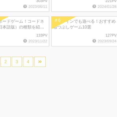
303PV
221PV
2023/06/11
2024/01/28
# 6
ボードゲーム！コードネ
オフラインでも遊べる！おすすめ
日本語版）の種類を紹
暇つぶしゲーム10選
133PV
127PV
2023/11/22
2023/09/24
2
3
4