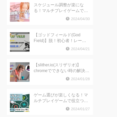
スケジュール調整が楽にな
る！マルチプレイゲームで役
立つ日程調整ツールをご紹介
2024/04/30
【ゴッドフィールド(God
Field)】脱！初心者！レート
2000を超えるための攻略知識
2024/04/21
3選！
【slither.io(スリザリオ)】
chromeでできない時の解決方
法！（PC版）
2024/01/28
ゲーム選びが楽しくなる！マ
ルチプレイゲームで役立つ投
票ツールをご紹介
2024/01/27