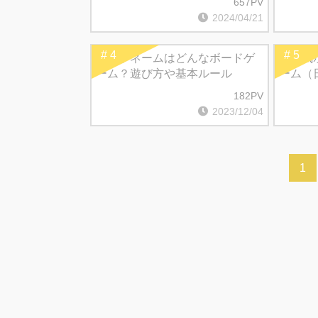
657PV
選！
2024/04/21
# 4
# 5
コードネームはどんなボードゲ
大人気
ーム？遊び方や基本ルール
ーム（
介！
182PV
2023/12/04
1