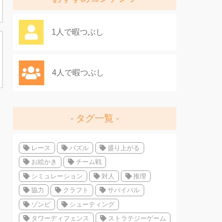
1人で暇つぶし
4人で暇つぶし
タグ一覧
レース
パズル
盛り上がる
お絵かき
チーム戦
シミュレーション
対人
推理
協力
クラフト
サバイバル
ゾンビ
シューティング
タワーディフェンス
ストラテジーゲーム