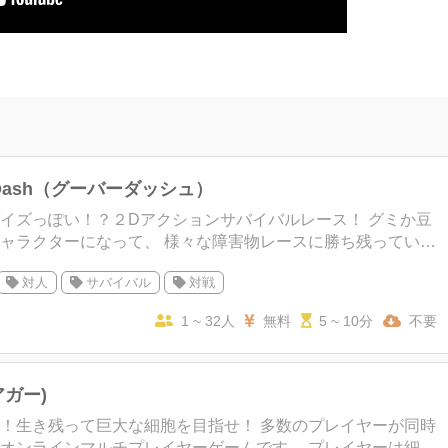
r Dash（グーバーダッシュ）
イズっぽい！？２Dアクションサバイバルレース！ グミか豆
になって、 様々な障害物レースに勝ち残っていく
フォールガイズぽいゲームです。 合計4ラウンドあり
対人
サバイバル
対戦
1 ~ 32人
無料
5 ~ 10分
不要
(アガー)
き残って巨大な細胞を目指せ！ 多数のプレイヤーが同時
ンラインマルチプレイヤーゲームです。 プレイヤーは細胞