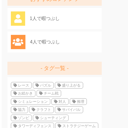
1人で暇つぶし
4人で暇つぶし
タグ一覧
レース
パズル
盛り上がる
お絵かき
チーム戦
シミュレーション
対人
推理
協力
クラフト
サバイバル
ゾンビ
シューティング
タワーディフェンス
ストラテジーゲーム