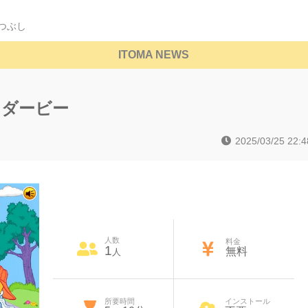
つぶし
ITOMA NEWS
ンダービー
2025/03/25 22:4
人数
料金
1
無料
人
所要時間
インストール