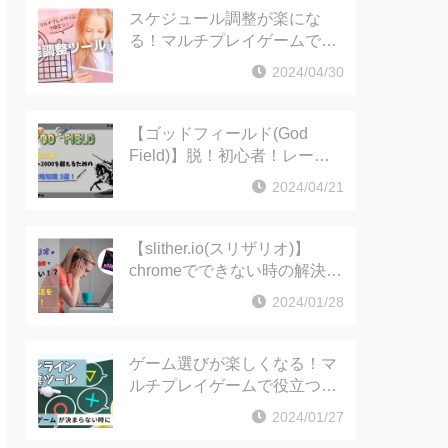
スケジュール調整が楽にな
る！マルチプレイゲームで役
立つ日程調整ツールをご紹介
2024/04/30
【ゴッドフィールド(God
Field)】脱！初心者！レート
2000を超えるための攻略知識
2024/04/21
3選！
【slither.io(スリザリオ)】
chromeでできない時の解決方
法！（PC版）
2024/01/28
ゲーム選びが楽しくなる！マ
ルチプレイゲームで役立つ投
票ツールをご紹介
2024/01/27