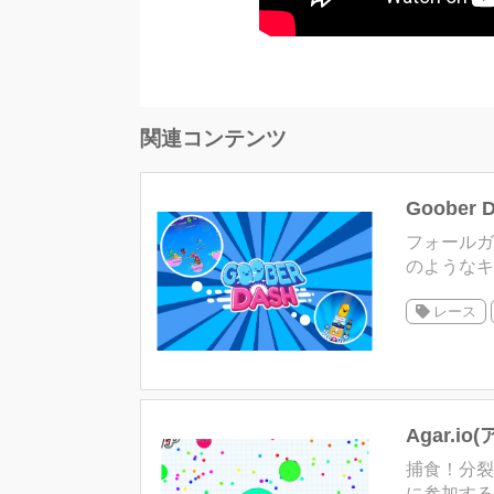
関連コンテンツ
Goobe
フォールガ
のようなキャラクター
レース
Agar.io
捕食！分裂！生
に参加するオ