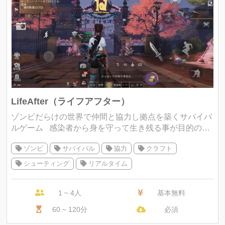
LifeAfter（ライフアフター）
ゾンビだらけの世界で仲間と協力し拠点を築くサバイバ
ルゲーム 感染者から身を守って生き残る事が目的のゲ
ームです。 自分で武器や家を作り、仲間と協力して感染
ゾンビ
サバイバル
協力
クラフト
者と戦いながら生き残りを目
シューティング
リアルタイム
1 ~ 4人
基本無料
60 ~ 120分
必須