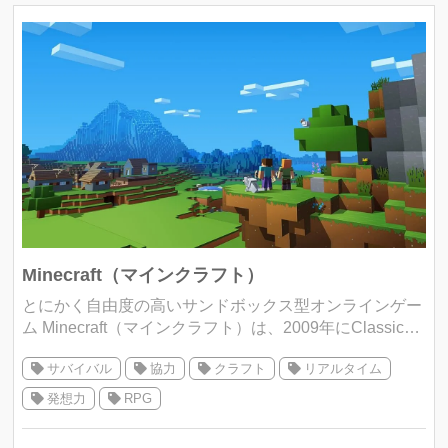
Minecraft（マインクラフト）
とにかく自由度の高いサンドボックス型オンラインゲー
ム Minecraft（マインクラフト）は、2009年にClassic版
が登場してからずっと人気のある スウェーデン発のサン
サバイバル
協力
クラフト
リアルタイム
ドボックス型オ
発想力
RPG