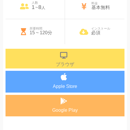
人数
料金
1
8
~
基本無料
人
所要時間
インストール
15 ~ 120分
必須
ブラウザ
Apple Store
Google Play