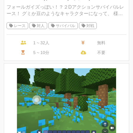
フォールガイズっぽい！？２Dアクションサバイバルレ
ース！ グミか豆のようなキャラクターになって、 様々
な障害物レースに勝ち残っていくフォールガイズぽいゲ
レース
対人
サバイバル
対戦
ームです。 合計4ラウンドあり
1 ~ 32人
無料
5 ~ 10分
不要