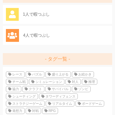
1人で暇つぶし
4人で暇つぶし
タグ一覧
レース
パズル
盛り上がる
お絵かき
チーム戦
シミュレーション
対人
推理
協力
クラフト
サバイバル
ゾンビ
シューティング
タワーディフェンス
ストラテジーゲーム
リアルタイム
ボードゲーム
発想力
対戦
RPG