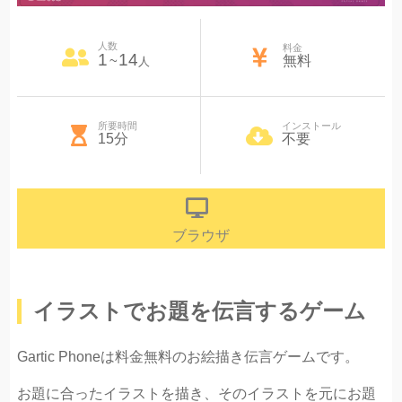
人数
料金
1
14
~
無料
人
所要時間
インストール
15分
不要
ブラウザ
イラストでお題を伝言するゲーム
Gartic Phoneは料金無料のお絵描き伝言ゲームです。
お題に合ったイラストを描き、そのイラストを元にお題