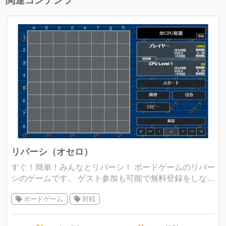
関連コンテンツ
リバーシ（オセロ）
すぐ！簡単！みんなとリバーシ！ ボードゲームのリバー
シのゲームです。 ゲスト参加も可能で無料登録をしなく
てもブラウザ上で遊べるのが気軽に遊ぶことができま
ボードゲーム
対戦
す。 リバーシの操作方法は、マ