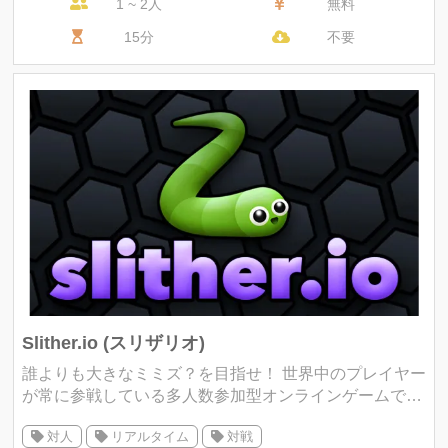
1 ~ 2人
無料
15分
不要
Slither.io (スリザリオ)
誰よりも大きなミミズ？を目指せ！ 世界中のプレイヤー
が常に参戦している多人数参加型オンラインゲームで
す。 ステージに落ちている光る玉をひたすら集めてスコ
対人
リアルタイム
対戦
アで競い合います。 制限時間は